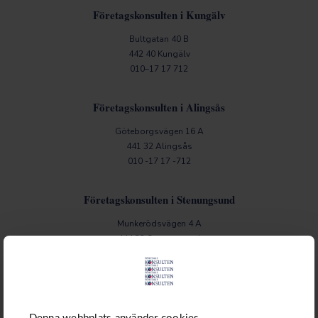
Företagskonsulten i Kungälv
Bultgatan 40 B
442 40 Kungälv
010–17 17 712
Företagskonsulten i Alingsås
Göteborgsvägen 16 A
441 32 Alingsås
010 -17 17 -712
Företagskonsulten i Stenungsund
Munkerödsvägen 4 A
444 32 Stenungsund
010 -17 17 -712