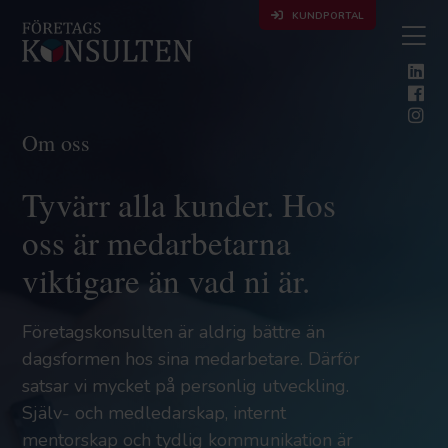
KUNDPORTAL
Om oss
Tyvärr alla kunder. Hos
oss är medarbetarna
viktigare än vad ni är.
Företagskonsulten är aldrig bättre än
dagsformen hos sina medarbetare. Därför
satsar vi mycket på personlig utveckling.
Själv- och medledarskap, internt
mentorskap och tydlig kommunikation är