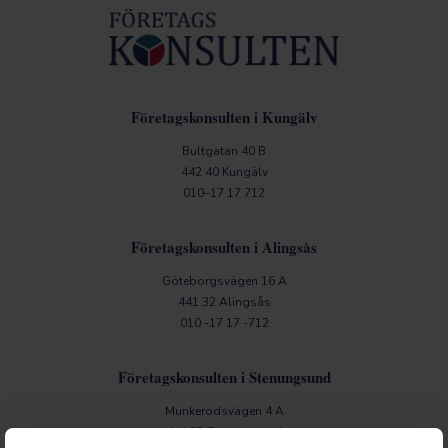
Företagskonsulten i Kungälv
Bultgatan 40 B
442 40 Kungälv
010–17 17 712
Företagskonsulten i Alingsås
Göteborgsvägen 16 A
441 32 Alingsås
010 -17 17 -712
Företagskonsulten i Stenungsund
Munkerödsvägen 4 A
444 32 Stenungsund